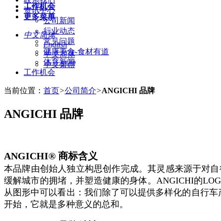
工作机会
资讯中心
更多菜单
公司新闻
行业动态
中文简体
常见问题
English
健康美食-食材有道
中文简体
体育新闻
中文繁體
工作机会
当前位置：
首页
>
公司简介
>
ANGICHI 品牌
ANGICHI 品牌
ANGICHI
®
商标含义
本品牌由创始人独立构思创作完成。其灵感来源于对自
缓解城市的拥堵，并塑造健康的身体。ANGICHI的L
从图形中可以看出：我们除了可以提供多样化的自行车产
开始，它就是多种意义的总和。