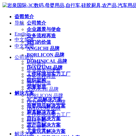
公司简介
语言
导航
公司简介
企业愿景与使命
English
业务流程再造
中文简体
我们的价值
中文繁體
ANGICHI 品牌
BORLICON 品牌
公司简介
DOMINICAL 品牌
公司简介
IWAIZUMI 品牌
企业愿景与使命
工作环境与实力工厂
业务流程再造
组织架构
我们的价值
荣誉资质
ANGICHI 品牌
解決方案
BORLICON 品牌
3C产品解决方案
DOMINICAL 品牌
母婴用品解决方案
IWAIZUMI 品牌
厨具解决方案
工作环境与实力工厂
自行车解决方案
组织架构
农产品解决方案
荣誉资质
儿童玩具解决方案
解決方案