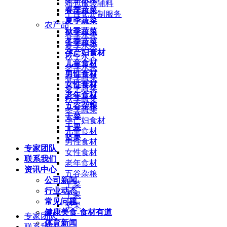
箱包服装辅料
春季蔬菜
个性化定制服务
夏季蔬菜
农产品
秋季蔬菜
春季水果
冬季蔬菜
夏季水果
孕产妇食材
秋季水果
儿童食材
冬季水果
男性食材
春季蔬菜
女性食材
夏季蔬菜
老年食材
秋季蔬菜
五谷杂粮
冬季蔬菜
干菜
孕产妇食材
干果
儿童食材
坚果
男性食材
专家团队
女性食材
联系我们
老年食材
资讯中心
五谷杂粮
公司新闻
干菜
行业动态
干果
常见问题
坚果
健康美食-食材有道
专家团队
体育新闻
联系我们