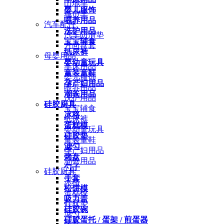
山地车
婴儿服饰
城市车
喂养用品
汽车配件
洗护用品
汽车防滑垫
宝宝辅食
方向盘套
纸尿裤
母婴用品
婴幼童玩具
车床用品
童装童鞋
婴儿服饰
孕产妇用品
喂养用品
潮爸用品
洗护用品
硅胶厨具
宝宝辅食
冰格
纸尿裤
蛋糕模
婴幼童玩具
硅胶垫
童装童鞋
滤勺
孕产妇用品
烤盘
潮爸用品
勺子
硅胶厨具
手套
冰格
松饼模
蛋糕模
吸力盖
硅胶垫
硅胶碗
滤勺
硅胶蛋托 / 蛋架 / 煎蛋器
烤盘