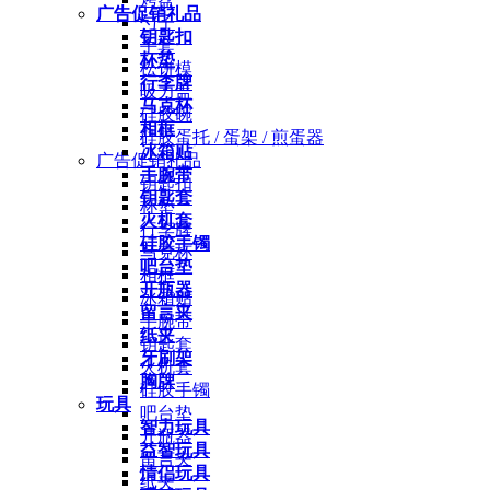
广告促销礼品
勺子
钥匙扣
手套
杯垫
松饼模
行李牌
吸力盖
马克杯
硅胶碗
相框
硅胶蛋托 / 蛋架 / 煎蛋器
冰箱贴
广告促销礼品
手腕带
钥匙扣
钥匙套
杯垫
火机套
行李牌
硅胶手镯
马克杯
吧台垫
相框
开瓶器
冰箱贴
留言夹
手腕带
纸夹
钥匙套
牙刷架
火机套
胸牌
硅胶手镯
玩具
吧台垫
智力玩具
开瓶器
益智玩具
留言夹
情侣玩具
纸夹