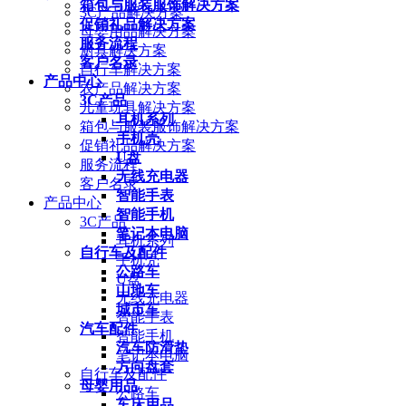
箱包与服装服饰解决方案
3C产品解决方案
促销礼品解决方案
母婴用品解决方案
服务流程
厨具解决方案
客户名录
自行车解决方案
产品中心
农产品解决方案
3C产品
儿童玩具解决方案
耳机系列
箱包与服装服饰解决方案
手机壳
促销礼品解决方案
U盘
服务流程
无线充电器
客户名录
智能手表
产品中心
智能手机
3C产品
笔记本电脑
耳机系列
自行车及配件
手机壳
公路车
U盘
山地车
无线充电器
城市车
智能手表
汽车配件
智能手机
汽车防滑垫
笔记本电脑
方向盘套
自行车及配件
母婴用品
公路车
车床用品