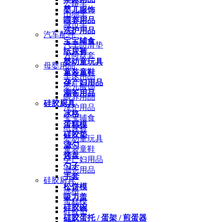
公路车
婴儿服饰
山地车
喂养用品
城市车
洗护用品
汽车配件
宝宝辅食
汽车防滑垫
纸尿裤
方向盘套
婴幼童玩具
母婴用品
童装童鞋
车床用品
孕产妇用品
婴儿服饰
潮爸用品
喂养用品
硅胶厨具
洗护用品
冰格
宝宝辅食
蛋糕模
纸尿裤
硅胶垫
婴幼童玩具
滤勺
童装童鞋
烤盘
孕产妇用品
勺子
潮爸用品
手套
硅胶厨具
松饼模
冰格
吸力盖
蛋糕模
硅胶碗
硅胶垫
硅胶蛋托 / 蛋架 / 煎蛋器
滤勺