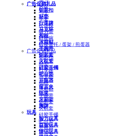
广告促销礼品
烤盘
钥匙扣
勺子
杯垫
手套
行李牌
松饼模
马克杯
吸力盖
相框
硅胶碗
冰箱贴
硅胶蛋托 / 蛋架 / 煎蛋器
手腕带
广告促销礼品
钥匙套
钥匙扣
火机套
杯垫
硅胶手镯
行李牌
吧台垫
马克杯
开瓶器
相框
留言夹
冰箱贴
纸夹
手腕带
牙刷架
钥匙套
胸牌
火机套
玩具
硅胶手镯
智力玩具
吧台垫
益智玩具
开瓶器
情侣玩具
留言夹