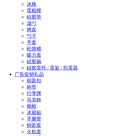
冰格
蛋糕模
硅胶垫
滤勺
烤盘
勺子
手套
松饼模
吸力盖
硅胶碗
硅胶蛋托 / 蛋架 / 煎蛋器
广告促销礼品
钥匙扣
杯垫
行李牌
马克杯
相框
冰箱贴
手腕带
钥匙套
火机套