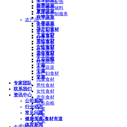
男士时尚配饰
春季蔬菜
箱包服装辅料
夏季蔬菜
个性化定制服务
秋季蔬菜
农产品
冬季蔬菜
春季水果
孕产妇食材
夏季水果
儿童食材
秋季水果
男性食材
冬季水果
女性食材
春季蔬菜
老年食材
夏季蔬菜
五谷杂粮
秋季蔬菜
干菜
冬季蔬菜
干果
孕产妇食材
坚果
儿童食材
专家团队
男性食材
联系我们
女性食材
资讯中心
老年食材
公司新闻
五谷杂粮
行业动态
干菜
常见问题
干果
健康美食-食材有道
坚果
体育新闻
专家团队