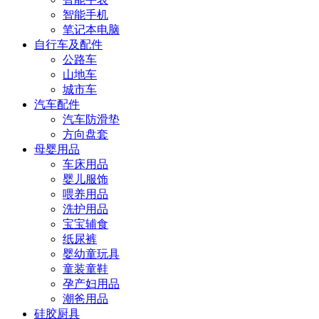
智能手机
笔记本电脑
自行车及配件
公路车
山地车
城市车
汽车配件
汽车防滑垫
方向盘套
母婴用品
车床用品
婴儿服饰
喂养用品
洗护用品
宝宝辅食
纸尿裤
婴幼童玩具
童装童鞋
孕产妇用品
潮爸用品
硅胶厨具