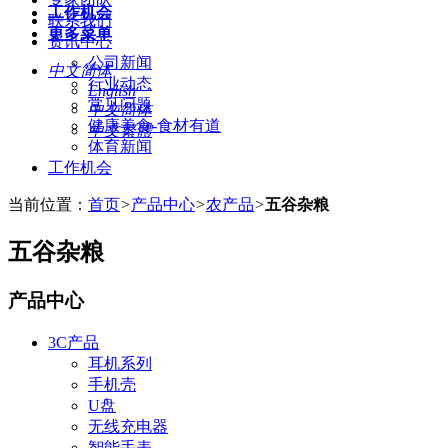
工作机会
联系我们
更多菜单
资讯中心
公司新闻
中文简体
行业动态
English
常见问题
中文简体
健康美食-食材有道
中文繁體
体育新闻
工作机会
当前位置：
首页
>
产品中心
>
农产品
>
五谷杂粮
五谷杂粮
产品中心
3C产品
耳机系列
手机壳
U盘
无线充电器
智能手表