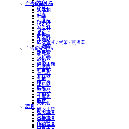
广告促销礼品
烤盘
钥匙扣
勺子
杯垫
手套
行李牌
松饼模
马克杯
吸力盖
相框
硅胶碗
冰箱贴
硅胶蛋托 / 蛋架 / 煎蛋器
手腕带
广告促销礼品
钥匙套
钥匙扣
火机套
杯垫
硅胶手镯
行李牌
吧台垫
马克杯
开瓶器
相框
留言夹
冰箱贴
纸夹
手腕带
牙刷架
钥匙套
胸牌
火机套
玩具
硅胶手镯
智力玩具
吧台垫
益智玩具
开瓶器
情侣玩具
留言夹