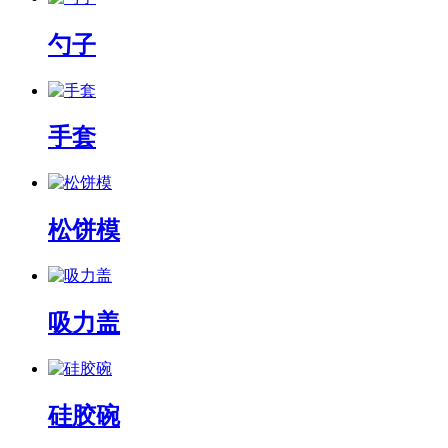
勺子
手套
松饼模
吸力盖
硅胶碗