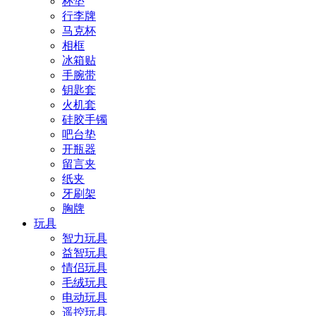
杯垫
行李牌
马克杯
相框
冰箱贴
手腕带
钥匙套
火机套
硅胶手镯
吧台垫
开瓶器
留言夹
纸夹
牙刷架
胸牌
玩具
智力玩具
益智玩具
情侣玩具
毛绒玩具
电动玩具
遥控玩具