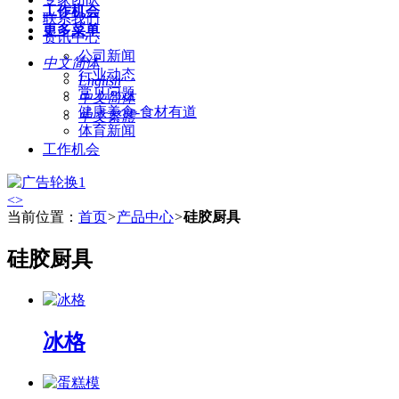
工作机会
联系我们
更多菜单
资讯中心
公司新闻
中文简体
行业动态
English
常见问题
中文简体
健康美食-食材有道
中文繁體
体育新闻
工作机会
<
>
当前位置：
首页
>
产品中心
>
硅胶厨具
硅胶厨具
冰格