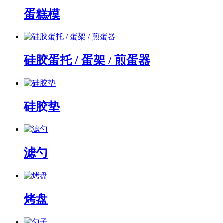
蛋糕模
硅胶蛋托 / 蛋架 / 煎蛋器
硅胶垫
滤勺
烤盘