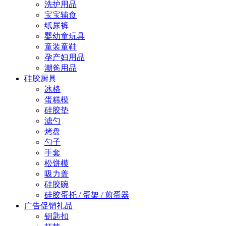
洗护用品
宝宝辅食
纸尿裤
婴幼童玩具
童装童鞋
孕产妇用品
潮爸用品
硅胶厨具
冰格
蛋糕模
硅胶垫
滤勺
烤盘
勺子
手套
松饼模
吸力盖
硅胶碗
硅胶蛋托 / 蛋架 / 煎蛋器
广告促销礼品
钥匙扣