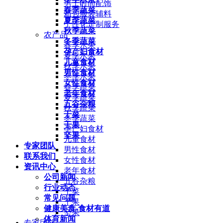
男士时尚配饰
春季蔬菜
箱包服装辅料
夏季蔬菜
个性化定制服务
秋季蔬菜
农产品
冬季蔬菜
春季水果
孕产妇食材
夏季水果
儿童食材
秋季水果
男性食材
冬季水果
女性食材
春季蔬菜
老年食材
夏季蔬菜
五谷杂粮
秋季蔬菜
干菜
冬季蔬菜
干果
孕产妇食材
坚果
儿童食材
专家团队
男性食材
联系我们
女性食材
资讯中心
老年食材
公司新闻
五谷杂粮
行业动态
干菜
常见问题
干果
健康美食-食材有道
坚果
体育新闻
专家团队