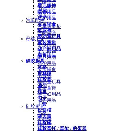
公路车
婴儿服饰
山地车
喂养用品
城市车
洗护用品
汽车配件
宝宝辅食
汽车防滑垫
纸尿裤
方向盘套
婴幼童玩具
母婴用品
童装童鞋
车床用品
孕产妇用品
婴儿服饰
潮爸用品
喂养用品
硅胶厨具
洗护用品
冰格
宝宝辅食
蛋糕模
纸尿裤
硅胶垫
婴幼童玩具
滤勺
童装童鞋
烤盘
孕产妇用品
勺子
潮爸用品
手套
硅胶厨具
松饼模
冰格
吸力盖
蛋糕模
硅胶碗
硅胶垫
硅胶蛋托 / 蛋架 / 煎蛋器
滤勺