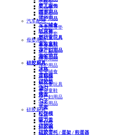
公路车
婴儿服饰
山地车
喂养用品
城市车
洗护用品
汽车配件
宝宝辅食
汽车防滑垫
纸尿裤
方向盘套
婴幼童玩具
母婴用品
童装童鞋
车床用品
孕产妇用品
婴儿服饰
潮爸用品
喂养用品
硅胶厨具
洗护用品
冰格
宝宝辅食
蛋糕模
纸尿裤
硅胶垫
婴幼童玩具
滤勺
童装童鞋
烤盘
孕产妇用品
勺子
潮爸用品
手套
硅胶厨具
松饼模
冰格
吸力盖
蛋糕模
硅胶碗
硅胶垫
硅胶蛋托 / 蛋架 / 煎蛋器
滤勺