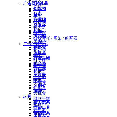
广告促销礼品
烤盘
钥匙扣
勺子
杯垫
手套
行李牌
松饼模
马克杯
吸力盖
相框
硅胶碗
冰箱贴
硅胶蛋托 / 蛋架 / 煎蛋器
手腕带
广告促销礼品
钥匙套
钥匙扣
火机套
杯垫
硅胶手镯
行李牌
吧台垫
马克杯
开瓶器
相框
留言夹
冰箱贴
纸夹
手腕带
牙刷架
钥匙套
胸牌
火机套
玩具
硅胶手镯
智力玩具
吧台垫
益智玩具
开瓶器
情侣玩具
留言夹