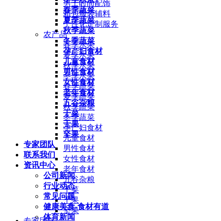
男士时尚配饰
春季蔬菜
箱包服装辅料
夏季蔬菜
个性化定制服务
秋季蔬菜
农产品
冬季蔬菜
春季水果
孕产妇食材
夏季水果
儿童食材
秋季水果
男性食材
冬季水果
女性食材
春季蔬菜
老年食材
夏季蔬菜
五谷杂粮
秋季蔬菜
干菜
冬季蔬菜
干果
孕产妇食材
坚果
儿童食材
专家团队
男性食材
联系我们
女性食材
资讯中心
老年食材
公司新闻
五谷杂粮
行业动态
干菜
常见问题
干果
健康美食-食材有道
坚果
体育新闻
专家团队